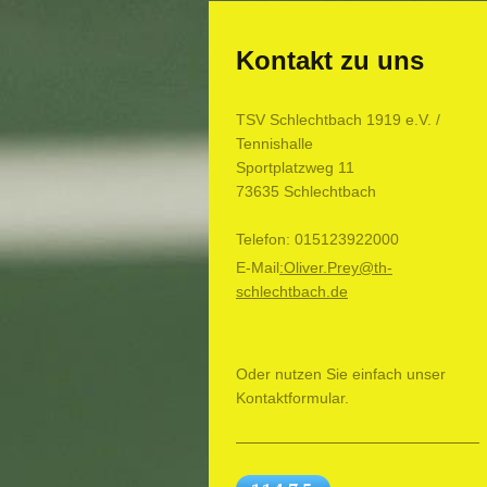
Kontakt zu uns
TSV Schlechtbach 1919 e.V. /
Tennishalle
Sportplatzweg
11
73635
Schlechtbach
Telefon: 015123922000
E-Mail
:Oliver.Prey@th-
schlechtbach.de
Oder nutzen Sie einfach unser
Kontaktformular.