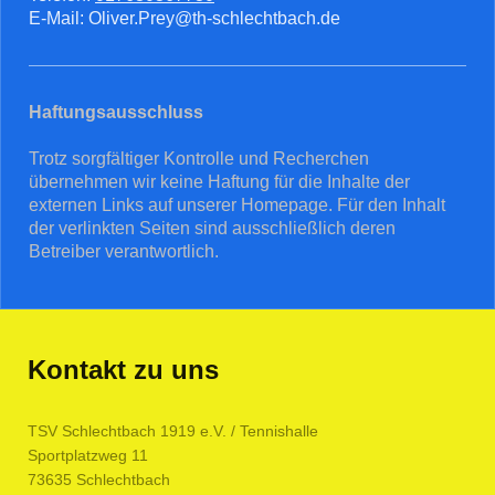
E-Mail: Oliver.Prey@th-schlechtbach.de
Haftungsausschluss
Trotz sorgfältiger Kontrolle und Recherchen
übernehmen wir keine Haftung für die Inhalte der
externen Links auf unserer Homepage. Für den Inhalt
der verlinkten Seiten sind ausschließlich deren
Betreiber verantwortlich.
Kontakt zu uns
TSV Schlechtbach 1919 e.V. / Tennishalle
Sportplatzweg
11
73635
Schlechtbach